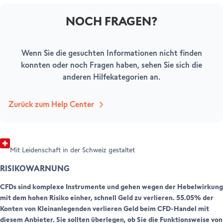
NOCH FRAGEN?
LOSLEGEN
Wenn Sie die gesuchten Informationen nicht finden
HILFE & SUPPORT
Ihr Konto eröffnen
konnten oder noch Fragen haben, sehen Sie sich die
Professionelle Kund:innen
Help Center
anderen Hilfekategorien an.
Customer Care
Rechtliche Hinweise & Dokumente
Zurück zum Help Center
Mit Leidenschaft in der Schweiz gestaltet
RISIKOWARNUNG
CFDs sind komplexe Instrumente und gehen wegen der Hebelwirkung
mit dem hohen Risiko einher, schnell Geld zu verlieren. 55.05% der
Konten von Kleinanlegenden verlieren Geld beim CFD-Handel mit
diesem Anbieter. Sie sollten überlegen, ob Sie die Funktionsweise von