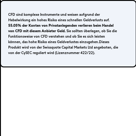
Anmelden
Ihr Konto eröffnen
CFD sind komplexe Instrumente und weisen aufgrund der
Hebelwirkung ein hohes Risiko eines schnellen Geldverlusts auf.
55.05% der Konten von Privatanlegenden verlieren beim Handel
von CFD mit diesem Anbieter Geld.
Sie sollten überlegen, ob Sie die
Funktionsweise von CFD verstehen und ob Sie es sich leisten
können, das hohe Risiko eines Geldverlustes einzugehen.Dieses
Live-Konto
Produkt wird von der Swissquote Capital Markets Ltd angeboten, die
von der CySEC reguliert wird (Lizenznummer 422/22).
METATRADER 4 &
5
MetaTrader 4