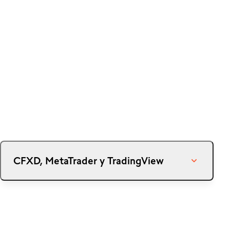
CFXD, MetaTrader y TradingView
Nivel de parada
Sujeto a las limitaciones establecidas en los Términos y
Condiciones Generales, la Declaración de Divulgación de
Riesgos cuando el Nivel de Margen cae por debajo del 50%,
las posiciones con la mayor pérdida (independientemente de
su tamaño) se liquidarán primero, hasta que el nivel de margen