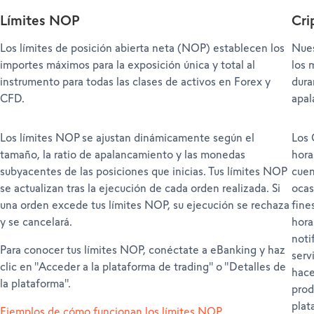
vuelva al 50% o más.
Límites NOP
Cr
Ten en cuenta que, en el caso de posiciones agregadas que
superen el tamaño máximo de transacción en MetaTrader 5,
dichas posiciones se liquidarán primero hasta el tamaño
Los límites de posición abierta neta (NOP) establecen los
Nues
máximo de transacción. Si el nivel de margen vuelve a ser del
importes máximos para la exposición única y total al
los 
50% o superior después de esta primera liquidación, no se
realizará ninguna otra liquidación.
instrumento para todas las clases de activos en Forex y
dura
CFD.
apal
Los límites NOP se ajustan dinámicamente según el
Los 
tamaño, la ratio de apalancamiento y las monedas
hora
subyacentes de las posiciones que inicias. Tus límites NOP
cuen
se actualizan tras la ejecución de cada orden realizada. Si
ocas
una orden excede tus límites NOP, su ejecución se rechaza
fine
y se cancelará.
hora
noti
Para conocer tus límites NOP, conéctate a eBanking y haz
serv
clic en "Acceder a la plataforma de trading" o "Detalles de
hace
la plataforma".
prod
plat
Ejemplos de cómo funcionan los límites NOP