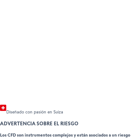
Tipos de cuenta
Spr
Encuentra las condiciones y los precios
Apro
CONVIÉRTETE EN CLIENTE
adecuados para tu volumen de operaciones.
tran
AYUDA Y ASISTENCIA
Abre tu cuenta
Clientes profesionales
Centro de ayuda
Centro de asistencia
Descubrir
Desc
Información legal y documentos
Diseñado con pasión en Suiza
ADVERTENCIA SOBRE EL RIESGO
Los CFD son instrumentos complejos y están asociados a un riesgo