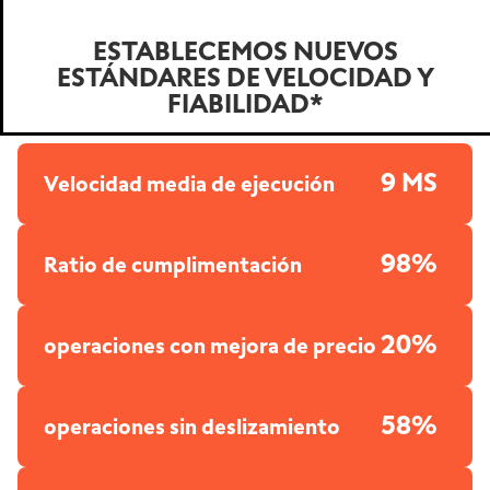
MetaTrader 5
ESTABLECEMOS NUEVOS
ESTÁNDARES DE VELOCIDAD Y
FIABILIDAD*
9 MS
Velocidad media de ejecución
98%
Ratio de cumplimentación
20%
operaciones con mejora de precio
58%
operaciones sin deslizamiento