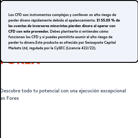
Iniciar sesión
Regístrate
Los CFD son instrumentos complejos y conllevan un alto riesgo de
perder dinero rápidamente debido al apalancamiento.
El 55.05 % de
las cuentas de inversores minoristas pierden dinero al operar con
CFD con este proveedor.
Debes plantearte si entiendes cómo
funcionan los CFD y si puedes permitirte asumir el alto riesgo de
EJECUCIÓN DE
perder tu dinero.Este producto es ofrecido por Swissquote Capital
Cuenta real
Markets Ltd, regulada por la CySEC (Licencia 422/22).
FOREX
METATRADER 4 Y
5
Descubre todo tu potencial con una ejecución excepcional
en Forex
MetaTrader 4