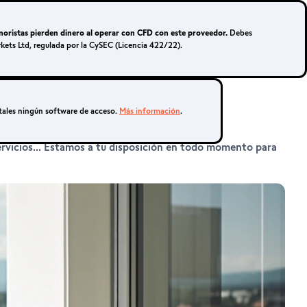
Iniciar sesión
Regístrate
noristas pierden dinero al operar con CFD con este proveedor.
Debes
rkets Ltd, regulada por la CySEC (Licencia 422/22).
Cuenta real
tales ningún software de acceso.
Más información
.
ervicios... Estamos a tu disposición en todo momento para
METATRADER 4 Y
5
MetaTrader 4