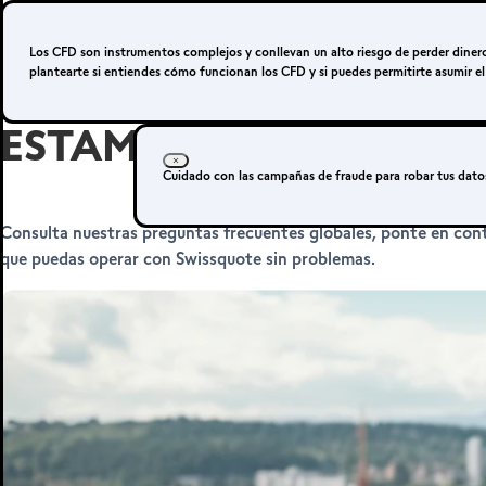
Los CFD son instrumentos complejos y conllevan un alto riesgo de perder dine
plantearte si entiendes cómo funcionan los CFD y si puedes permitirte asumir el
ESTAMOS AQUÍ PARA A
Cuidado con las campañas de fraude para robar tus dato
Consulta nuestras preguntas frecuentes globales, ponte en cont
que puedas operar con Swissquote sin problemas.