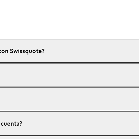
 con Swissquote?
sencillo. Puedes solicitar una cuenta a través de nuestro
sitio we
ficada y aprobada, podrás ingresar fondos utilizando uno de nue
e inversión es una prioridad. Por eso nos complace a anunciar 
entro de Atención al Cliente en el
+357 25 258 250
o por corre
 cuenta?
ia y tarjetas de crédito y/o débito utilizando los detalles dispo