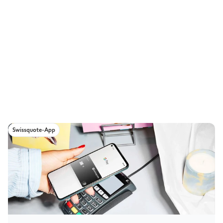
®
Swissquote-App