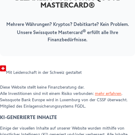
MASTERCARD®
HILFE & SUPPORT
Ihr Konto eröffnen
SWISSQUOTE BANK EUROPE
Help Center
Kundenservice
Mehrere Währungen? Kryptos? Debitkarte? Kein Problem.
Über uns
Rechtliche Hinweise & Dokumente
Leadership
®
Unsere Swissquote Mastercard
erfüllt alle Ihre
Presseinformationen
Finanzbedürfnisse.
Auszeichnungen
Mit Leidenschaft in der Schweiz gestaltet
Diese Website stellt keine Finanzberatung dar.
Alle Investitionen sind mit einem Risiko verbunden:
mehr erfahren
.
Swissquote Bank Europe wird in Luxemburg von der CSSF überwacht.
Mitglied des Einlagensicherungssystems FGDL.
KI-GENERIERTE INHALTE
Einige der visuellen Inhalte auf unserer Website wurden mithilfe von
künstlicher Intelligenz (KI) generiert und/oder verbessert. Alle Inhalte