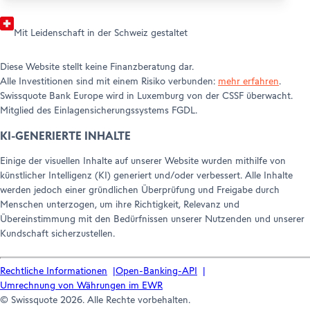
Wir achten auf die Übereinstimmung mit dem
Thema und auf Inhalte, die emotional oder
Mit Leidenschaft in der Schweiz gestaltet
intellektuell ansprechen. Sie müssen uns zum
Nachdenken anregen, uns berühren oder uns die
Diese Website stellt keine Finanzberatung dar.
Welt mit anderen Augen sehen lassen.
Alle Investitionen sind mit einem Risiko verbunden:
mehr erfahren
.
Swissquote Bank Europe wird in Luxemburg von der CSSF überwacht.
Mitglied des Einlagensicherungssystems FGDL.
KI-GENERIERTE INHALTE
Einige der visuellen Inhalte auf unserer Website wurden mithilfe von
künstlicher Intelligenz (KI) generiert und/oder verbessert. Alle Inhalte
werden jedoch einer gründlichen Überprüfung und Freigabe durch
Menschen unterzogen, um ihre Richtigkeit, Relevanz und
Übereinstimmung mit den Bedürfnissen unserer Nutzenden und unserer
Kundschaft sicherzustellen.
Rechtliche Informationen
Open-Banking-API
Umrechnung von Währungen im EWR
© Swissquote 2026. Alle Rechte vorbehalten.