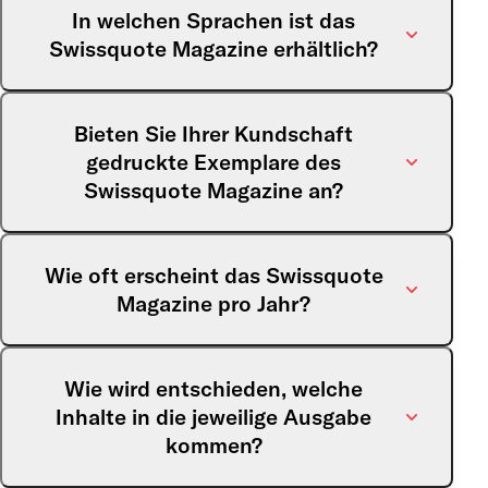
In welchen Sprachen ist das
Swissquote Magazine erhältlich?
Das
Swissquote Magazine
erscheint nur auf
Bieten Sie Ihrer Kundschaft
Englisch. Einige Artikel sind jedoch auf
gedruckte Exemplare des
Französisch und Deutsch im Bereich Magazine
Swissquote Magazine an?
auf unserer Website verfügbar.
VIP-Platinum- und VIP-Apex-Kund:innen erhalten
Wie oft erscheint das Swissquote
kostenlose gedruckte Exemplare des Magazins.
Magazine pro Jahr?
Das Magazin erscheint sechsmal pro Jahr.
Wie wird entschieden, welche
Inhalte in die jeweilige Ausgabe
kommen?