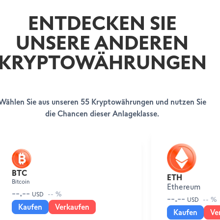
ENTDECKEN SIE
UNSERE ANDEREN
KRYPTOWÄHRUNGEN
Wählen Sie aus unseren 55 Kryptowährungen und nutzen Sie
die Chancen dieser Anlageklasse.
LOSLEGEN
HILFE & SUPPORT
Ihr Konto eröffnen
SWISSQUOTE BANK EUROPE
Help Center
BTC
ETH
Kundenservice
Bitcoin
Über uns
Ethereum
Rechtliche Hinweise & Dokumente
--.--
Leadership
-- %
USD
--.--
-- %
USD
Presseinformationen
Kaufen
Verkaufen
Kaufen
Ve
Auszeichnungen