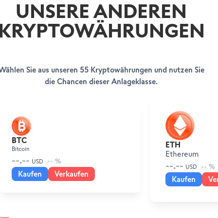
UNSERE ANDEREN
KRYPTOWÄHRUNGEN
Wählen Sie aus unseren 55 Kryptowährungen und nutzen Sie
die Chancen dieser Anlageklasse.
LOSLEGEN
HILFE & SUPPORT
Ihr Konto eröffnen
SWISSQUOTE BANK EUROPE
Help Center
BTC
ETH
Kundenservice
Bitcoin
Über uns
Ethereum
Rechtliche Hinweise & Dokumente
--.--
Leadership
-- %
USD
--.--
-- %
USD
Presseinformationen
Kaufen
Verkaufen
Kaufen
Ve
Auszeichnungen