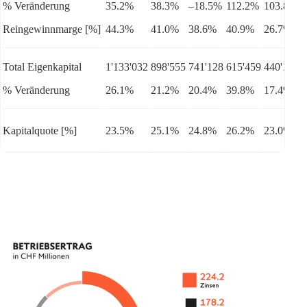
% Veränderung
35.2%
38.3%
–18.5%
112.2%
103.8%
Reingewinnmarge [%]
44.3%
41.0%
38.6%
40.9%
26.7%
Total Eigenkapital
1'133'032
898'555
741'128
615'459
440'181
% Veränderung
26.1%
21.2%
20.4%
39.8%
17.4%
Kapitalquote [%]
23.5%
25.1%
24.8%
26.2%
23.0%