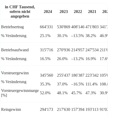
in CHF Tausend,
sofern nicht
2024
2023
2022
2021
2020
angegeben
Betriebsertrag
664'331
530'869
408'146
471'803
341'337
% Veränderung
25.1%
30.1%
–13.5%
38.2%
46.9%
Betriebsaufwand
315'716
270'936
214'957
247'534
211'668
% Veränderung
16.5%
26.0%
–13.2%
16.9%
17.6%
Vorsteuergewinn
345'560
255'437
186'387
223'342
105'642
% Veränderung
35.3%
37.0%
–16.5%
111.4%
108.8%
Vorsteuergewinnmarge
52.0%
48.1%
45.7%
47.3%
30.9%
[%]
Reingewinn
294'173
217'630
157'394
193'113
91'021