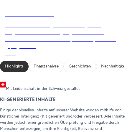
Meilensteine 2024
LOSLEGEN
E
BECOME A PARTNER
Ihr Konto eröffnen
Das Jahr war von mutigen Entscheidungen und
Refer a friend (Forex)
HILFE & SUPPORT
tiefgreifenden Veränderungen gekennzeichnet.
Za
Forex Partnerships
Entdecken Sie die Meilensteine, die Swissquote 2024
Wa
Help Center
geprägt haben.
di
Customer Care
Rechtliche Hinweise & Dokumente
Highlights
Finanzanalyse
Geschichten
Nachhaltigkeit
Mit Leidenschaft in der Schweiz gestaltet
KI-GENERIERTE INHALTE
Einige der visuellen Inhalte auf unserer Website wurden mithilfe von
künstlicher Intelligenz (KI) generiert und/oder verbessert. Alle Inhalte
werden jedoch einer gründlichen Überprüfung und Freigabe durch
Menschen unterzogen, um ihre Richtigkeit, Relevanz und