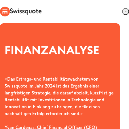
FINANZANALYSE
«Das Ertrags- und Rentabilitätswachstum von
Swissquote im Jahr 2024 ist das Ergebnis einer
langfristigen Strategie, die darauf abzielt, kurzfristige
Rentabilität mit Investitionen in Technologie und
Innovation in Einklang zu bringen, die für einen
nachhaltigen Erfolg erforderlich sind.»
Yvan Cardenas, Chief Financial Officer (CFO)