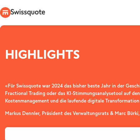
HIGHLIGHTS
«Für Swissquote war 2024 das bisher beste Jahr in der Gesc
Fractional Trading oder das KI-Stimmungsanalysetool auf den
Kostenmanagement und die laufende digitale Transformation w
Markus Dennler, Präsident des Verwaltungsrats ​​& Marc Bürki