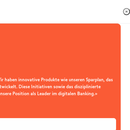
r haben innovative Produkte wie unseren Sparplan, das
ckelt. Diese Initiativen sowie das disziplinierte
sere Position als Leader im digitalen Banking.»