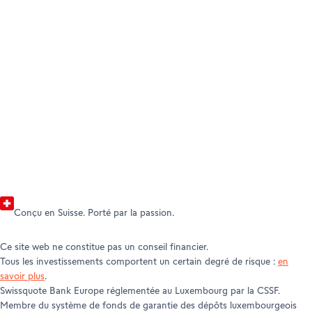
DEVENIR CLIENT
AIDE ET ASSISTANCE TECHNIQUE
Ouvrir votre compte
SWISSQUOTE BANK EUROPE
Help Center
Service clientèle
À propos de nous
Documents et informations juridiques
Leadership
Communiqués de presse
Awards
Conçu en Suisse. Porté par la passion.
Ce site web ne constitue pas un conseil financier.
Tous les investissements comportent un certain degré de risque :
en
savoir plus
.
Swissquote Bank Europe réglementée au Luxembourg par la CSSF.
Membre du système de fonds de garantie des dépôts luxembourgeois