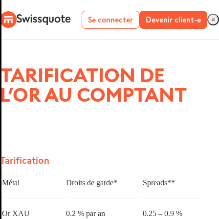
Se connecter
Devenir client-e
TARIFICATION DE
Plateformes Forex
L’OR AU COMPTANT
SMART
PORTFOLIOS
Tarification
Métal
Droits de garde*
Spreads**
Or XAU
0.2 % par an
0.25 – 0.9 %