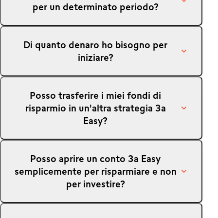
per un determinato periodo?
Il tasso è fisso all'1.20%, sulla base del Saron 0.5%,
Di quanto denaro ho bisogno per
e può variare nel tempo.
iniziare?
È necessario un deposito minimo di CHF 100.
Posso trasferire i miei fondi di
risparmio in un'altra strategia 3a
Easy?
Sì, in qualunque momento e senza limiti o
Posso aprire un conto 3a Easy
condizioni di prelievo.
semplicemente per risparmiare e non
per investire?
Assolutamente sì! Ti basta scegliere la nostra