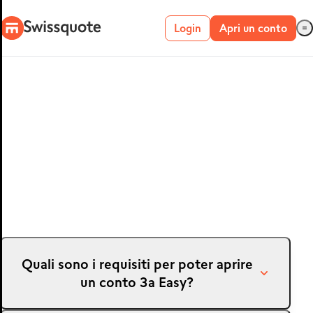
Login
Apri un conto
Conto live
Conto demo
METATRADER 4 E
5
Quali sono i requisiti per poter aprire
un conto 3a Easy?
MetaTrader 4