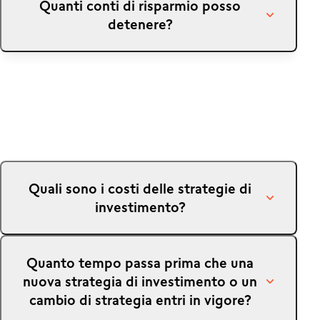
Quanti conti di risparmio posso
Strategia di risparmio e depositare sul tuo conto
detenere?
CHF 100 per iniziare a generare interessi.
Non ci sono limiti per i conti di risparmio.
Quali sono i costi delle strategie di
investimento?
Le strategie di investimento prevedono una tariffa
Quanto tempo passa prima che una
forfettaria dello 0.60%.
nuova strategia di investimento o un
cambio di strategia entri in vigore?