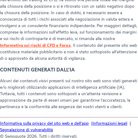
nell'ambito del trading su CFD, ha subito una perdita totale del margine
alla chiusura della posizione o si è ritrovato con un saldo negativo dopo
la chiusura della posizione. In caso di dubbi, è necessario essere a
conoscenza di tutti i rischi associati alla negoziazione in valuta estera e
rivolgersi a un consulente finanziario indipendente. Per maggiori dettagli,
comprese le informazioni sull'effetto leva, sul funzionamento dei margini
e sui rischi di controparte e di mercato, si rimanda alla nostra
Informativa sui rischi di CFD e Forex
. Il contenuto del presente sito web
costituisce materiale pubblicitario e non è stato sottoposto all'attenzione
di o approvato da alcuna autorità di vigilanza.
CONTENUTI GENERATI DALL’IA
Alcuni dei contenuti visivi presenti sul nostro sito web sono stati generati
e/o migliorati utilizzando applicazioni di intelligenza artificiale (IA).
Tuttavia, tutti i contenuti sono sottoposti a un'attenta revisione e
approvazione da parte di esseri umani per garantirne l'accuratezza, la
pertinenza e la conformità alle esigenze dei nostri utenti e clienti.
Informativa sulla privacy del sito web e dell'app
Informazioni legali
Segnalazione di vulnerabilità
© Swissquote 2026. Tutti i diritti riservati.