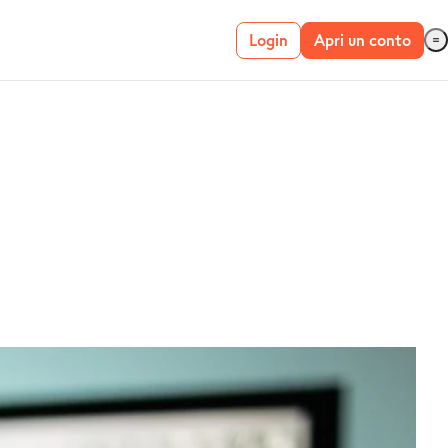
Login
Apri un conto
Conto live
Conto demo
METATRADER 4 E
5
MetaTrader 4