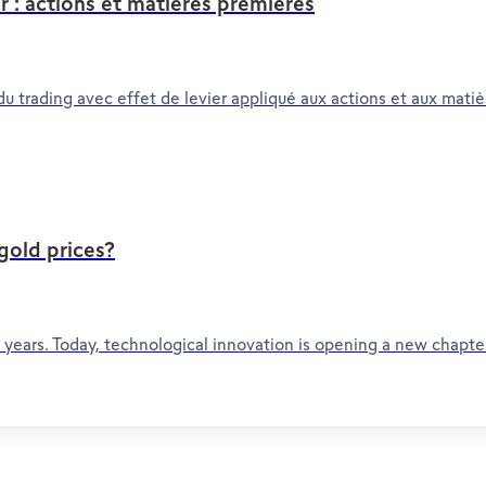
r : actions et matières premières
du trading avec effet de levier appliqué aux actions et aux mati
gold prices?
years. Today, technological innovation is opening a new chapter i