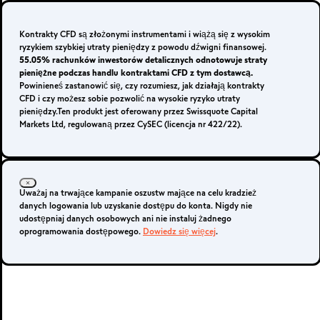
Logowanie
Zarejestruj się
Kontrakty CFD są złożonymi instrumentami i wiążą się z wysokim
ryzykiem szybkiej utraty pieniędzy z powodu dźwigni finansowej.
55.05% rachunków inwestorów detalicznych odnotowuje straty
pieniężne podczas handlu kontraktami CFD z tym dostawcą.
Powinieneś zastanowić się, czy rozumiesz, jak działają kontrakty
CFD i czy możesz sobie pozwolić na wysokie ryzyko utraty
Konto Live
pieniędzy.Ten produkt jest oferowany przez Swissquote Capital
Markets Ltd, regulowaną przez CySEC (licencja nr 422/22).
METATRADER 4 I
Uważaj na trwające kampanie oszustw mające na celu kradzież
5
danych logowania lub uzyskanie dostępu do konta. Nigdy nie
udostępniaj danych osobowych ani nie instaluj żadnego
oprogramowania dostępowego.
Dowiedz się więcej
.
MetaTrader 4