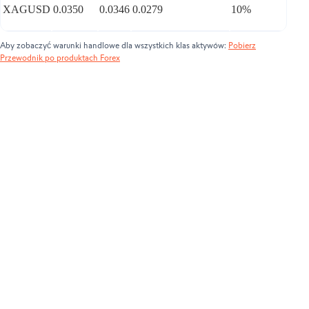
XAGUSD
0.0350
0.0346
0.0279
10%
Aby zobaczyć warunki handlowe dla wszystkich klas aktywów:
Pobierz
Przewodnik po produktach Forex
Niekończące się możliwości
Największy rynek finansowy na świecie - wysoce
płynny, otwarty 24/5
Zwiększ potencjalne zyski dzięki dźwigni
finansowej