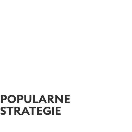
Lewarowanie inwestycji aż do 1:20
Dywersyfikacja i zabezpieczenie ryzyka
Zajmowanie długich lub krótkich pozycji na
metalach szlachetnych
POPULARNE
STRATEGIE