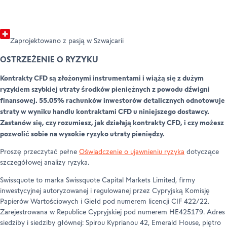
Zaprojektowano z pasją w Szwajcarii
OSTRZEŻENIE O RYZYKU
Kontrakty CFD są złożonymi instrumentami i wiążą się z dużym
ryzykiem szybkiej utraty środków pieniężnych z powodu dźwigni
finansowej. 55.05% rachunków inwestorów detalicznych odnotowuje
straty w wyniku handlu kontraktami CFD u niniejszego dostawcy.
Zastanów się, czy rozumiesz, jak działają kontrakty CFD, i czy możesz
pozwolić sobie na wysokie ryzyko utraty pieniędzy.
Proszę przeczytać pełne
Oświadczenie o ujawnieniu ryzyka
dotyczące
szczegółowej analizy ryzyka.
Swissquote to marka Swissquote Capital Markets Limited, firmy
inwestycyjnej autoryzowanej i regulowanej przez Cypryjską Komisję
Papierów Wartościowych i Giełd pod numerem licencji CIF 422/22.
Zarejestrowana w Republice Cypryjskiej pod numerem HE425179. Adres
siedziby i siedziby głównej: Spirou Kyprianou 42, Emerald House, piętro