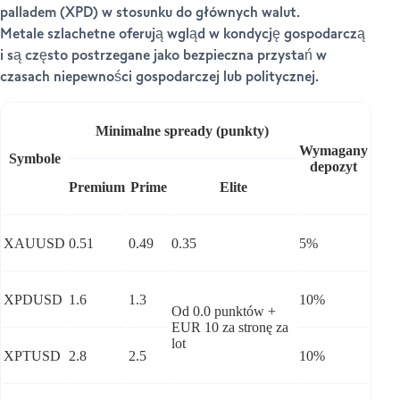
palladem (XPD) w stosunku do głównych walut.
Metale szlachetne oferują wgląd w kondycję gospodarczą
i są często postrzegane jako bezpieczna przystań w
czasach niepewności gospodarczej lub politycznej.
Minimalne spready (punkty)
Wymagany
Symbole
depozyt
Premium
Prime
Elite
XAUUSD
0.51
0.49
0.35
5%
XPDUSD
1.6
1.3
10%
Od 0.0 punktów +
EUR 10 za stronę za
lot
XPTUSD
2.8
2.5
10%