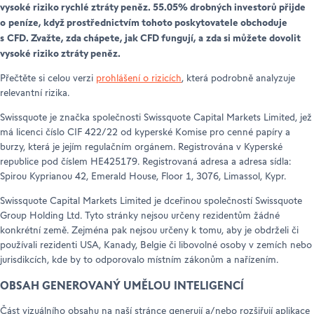
vysoké riziko rychlé ztráty peněz. 55.05% drobných investorů přijde
o peníze, když prostřednictvím tohoto poskytovatele obchoduje
s CFD. Zvažte, zda chápete, jak CFD fungují, a zda si můžete dovolit
vysoké riziko ztráty peněz.
Přečtěte si celou verzi
prohlášení o rizicích
, která podrobně analyzuje
relevantní rizika.
Swissquote je značka společnosti Swissquote Capital Markets Limited, jež
má licenci číslo CIF 422/22 od kyperské Komise pro cenné papíry a
burzy, která je jejím regulačním orgánem. Registrována v Kyperské
republice pod číslem HE425179. Registrovaná adresa a adresa sídla:
Spirou Kyprianou 42, Emerald House, Floor 1, 3076, Limassol, Kypr.
Swissquote Capital Markets Limited je dceřinou společností Swissquote
Group Holding Ltd. Tyto stránky nejsou určeny rezidentům žádné
konkrétní země. Zejména pak nejsou určeny k tomu, aby je obdrželi či
používali rezidenti USA, Kanady, Belgie či libovolné osoby v zemích nebo
jurisdikcích, kde by to odporovalo místním zákonům a nařízením.
OBSAH GENEROVANÝ UMĚLOU INTELIGENCÍ
Část vizuálního obsahu na naší stránce generují a/nebo rozšiřují aplikace