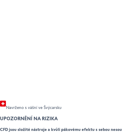
STAŇTE SE KLIENTEM
NÁPOVĚDA A PODPORA
Otevřete si účet
Profesionální klienti
Centrum nápovědy
Péče o zákazníky
Právní informace a dokumenty
Navrženo s vášní ve Švýcarsku
UPOZORNĚNÍ NA RIZIKA
CFD jsou složité nástroje a kvůli pákovému efektu s sebou nesou