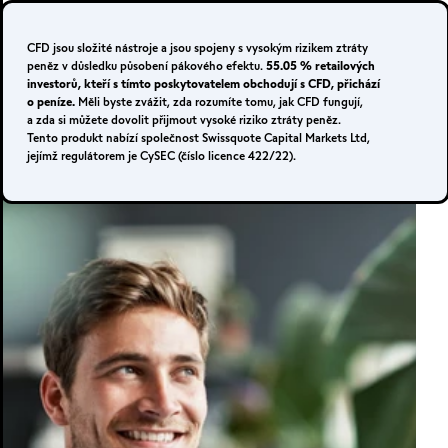
Přihlášení
Registrace
CFD jsou složité nástroje a jsou spojeny s vysokým rizikem ztráty
peněz v důsledku působení pákového efektu.
55.05 % retailových
investorů, kteří s tímto poskytovatelem obchodují s CFD, přichází
o peníze.
Měli byste zvážit, zda rozumíte tomu, jak CFD fungují,
SPOJTE SE S NÁMI.
a zda si můžete dovolit přijmout vysoké riziko ztráty peněz.
Tento produkt nabízí společnost Swissquote Capital Markets Ltd,
Ostrý účet
jejímž regulátorem je CySEC (číslo licence 422/22).
METATRADER 4 A
5
MetaTrader 4