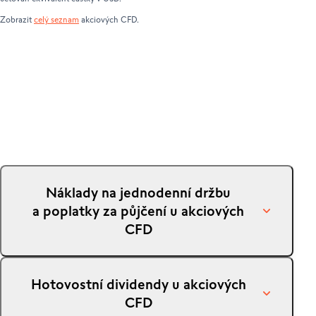
Zobrazit
celý seznam
akciových CFD.
Náklady na jednodenní držbu
a poplatky za půjčení u akciových
CFD
Otevřením a uzavřením pozice CFD ve stejný den
Hotovostní dividendy u akciových
se vyhnete nákladům na jednodenní držbu. Pokud
CFD
ale držíte pozici CFD přes noc, budete k ní přičtena