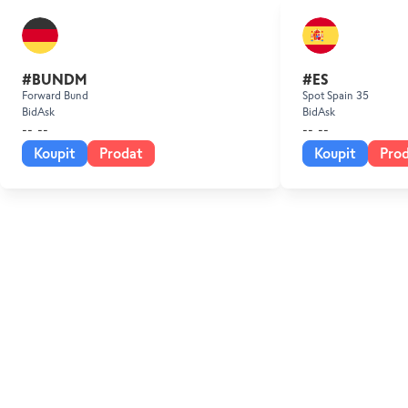
#BUNDM
#ES
Forward Bund
Spot Spain 35
Bid
Ask
Bid
Ask
--
--
--
--
Koupit
Prodat
Koupit
Pro