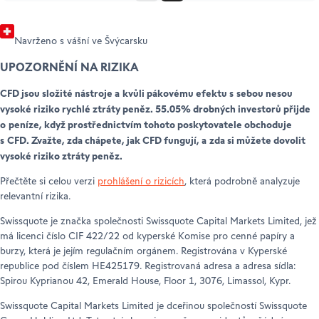
JERSEY
100
100
Navrženo s vášní ve Švýcarsku
UPOZORNĚNÍ NA RIZIKA
KAJMANSKÉ
100
100
OSTROVY
CFD jsou složité nástroje a kvůli pákovému efektu s sebou nesou
vysoké riziko rychlé ztráty peněz. 55.05% drobných investorů přijde
USA
55
100
o peníze, když prostřednictvím tohoto poskytovatele obchoduje
s CFD. Zvažte, zda chápete, jak CFD fungují, a zda si můžete dovolit
vysoké riziko ztráty peněz.
Přečtěte si celou verzi
prohlášení o rizicích
, která podrobně analyzuje
relevantní rizika.
Swissquote je značka společnosti Swissquote Capital Markets Limited, jež
má licenci číslo CIF 422/22 od kyperské Komise pro cenné papíry a
burzy, která je jejím regulačním orgánem. Registrována v Kyperské
republice pod číslem HE425179. Registrovaná adresa a adresa sídla:
Spirou Kyprianou 42, Emerald House, Floor 1, 3076, Limassol, Kypr.
Swissquote Capital Markets Limited je dceřinou společností Swissquote