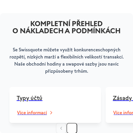
Bezhotovostní
1–3 pracovní
Zdarma
Zdarma
upravuje automaticky.
převod
dny*
Francie
85
100
* Proces výběru je zpracován v den žádosti. Než se peníze objeví na
KOMPLETNÍ PŘEHLED
klientově účtu, může to trvat 1 až 3 pracovní dny.
O NÁKLADECH A PODMÍNKÁCH
SPOJENÉ
100
100
KRÁLOVSTVÍ
Se Swissquote můžete využít konkurenceschopných
IRSKO
100
100
rozpětí, nízkých marží a flexibilních velikostí transakcí.
Naše obchodní hodiny a swapové sazby jsou navíc
IZRAEL
75
100
přizpůsobeny trhům.
STAŇTE SE KLIENTEM
OSTROV MAN
100
100
NÁPOVĚDA A PODPORA
Otevřete si účet
Typy účtů
Zásady
Profesionální klienti
Centrum nápovědy
LUCEMBURSKO
85
100
Péče o zákazníky
Více informací
Více info
Právní informace a dokumenty
NIZOZEMSKO
85
100