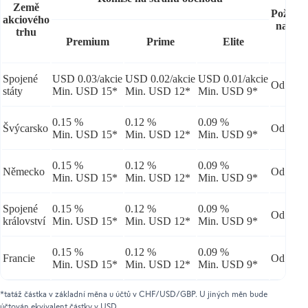
Země
Požada
akciového
na mar
trhu
Premium
Prime
Elite
Spojené
USD 0.03/akcie
USD 0.02/akcie
USD 0.01/akcie
Od 20 
státy
Min. USD 15*
Min. USD 12*
Min. USD 9*
0.15 %
0.12 %
0.09 %
Švýcarsko
Od 20 
Min. USD 15*
Min. USD 12*
Min. USD 9*
0.15 %
0.12 %
0.09 %
Německo
Od 20 
Min. USD 15*
Min. USD 12*
Min. USD 9*
Spojené
0.15 %
0.12 %
0.09 %
Od 20 
království
Min. USD 15*
Min. USD 12*
Min. USD 9*
0.15 %
0.12 %
0.09 %
Francie
Od 20 
Min. USD 15*
Min. USD 12*
Min. USD 9*
*tatáž částka v základní měna u účtů v CHF/USD/GBP. U jiných měn bude
účtován ekvivalent částky v USD.