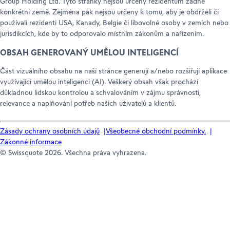
Group Holding Ltd. Tyto stránky nejsou určeny rezidentům žádné
konkrétní země. Zejména pak nejsou určeny k tomu, aby je obdrželi či
používali rezidenti USA, Kanady, Belgie či libovolné osoby v zemích nebo
jurisdikcích, kde by to odporovalo místním zákonům a nařízením.
OBSAH GENEROVANÝ UMĚLOU INTELIGENCÍ
Část vizuálního obsahu na naší stránce generují a/nebo rozšiřují aplikace
využívající umělou inteligenci (AI). Veškerý obsah však prochází
důkladnou lidskou kontrolou a schvalováním v zájmu správnosti,
relevance a naplňování potřeb našich uživatelů a klientů.
Zásady ochrany osobních údajů
Všeobecné obchodní podmínky.
Zákonné informace
© Swissquote 2026. Všechna práva vyhrazena.