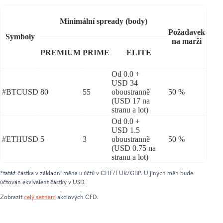
Minimální spready (body)
Požadavek
Symboly
na marži
PREMIUM
PRIME
ELITE
Od 0.0 +
USD 34
#BTCUSD
80
55
oboustranně
50 %
(USD 17 na
stranu a lot)
Od 0.0 +
USD 1.5
#ETHUSD
5
3
oboustranně
50 %
(USD 0.75 na
stranu a lot)
*tatáž částka v základní měna u účtů v CHF/EUR/GBP. U jiných měn bude
účtován ekvivalent částky v USD.
Zobrazit
celý seznam
akciových CFD.