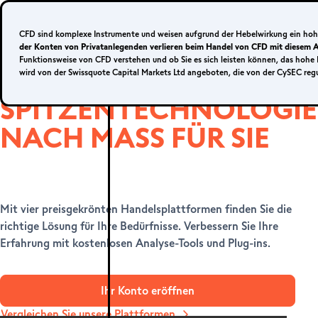
Anmelden
Ihr Konto eröffnen
CFD sind komplexe Instrumente und weisen aufgrund der Hebelwirkung ein hohes
der Konten von Privatanlegenden verlieren beim Handel von CFD mit diesem A
Funktionsweise von CFD verstehen und ob Sie es sich leisten können, das hohe 
wird von der Swissquote Capital Markets Ltd angeboten, die von der CySEC reg
SPITZENTECHNOLOGIE
Live-Konto
NACH MASS FÜR SIE
METATRADER 
5
Mit vier preisgekrönten Handelsplattformen finden Sie die
richtige Lösung für Ihre Bedürfnisse. Verbessern Sie Ihre
Erfahrung mit kostenlosen Analyse-Tools und Plug-ins.
Ihr Konto eröffnen
MetaTrader 
Vergleichen Sie unsere Plattformen