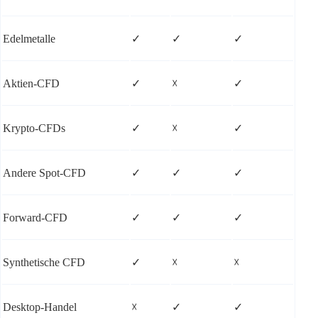
Edelmetalle
✓
✓
✓
Aktien-CFD
✓
☓
✓
Krypto-CFDs
✓
☓
✓
Andere Spot-CFD
✓
✓
✓
Forward-CFD
✓
✓
✓
Synthetische CFD
✓
☓
☓
Desktop-Handel
☓
✓
✓