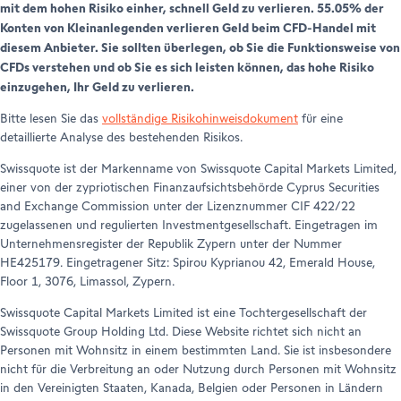
mit dem hohen Risiko einher, schnell Geld zu verlieren. 55.05% der
Konten von Kleinanlegenden verlieren Geld beim CFD-Handel mit
diesem Anbieter. Sie sollten überlegen, ob Sie die Funktionsweise von
CFDs verstehen und ob Sie es sich leisten können, das hohe Risiko
einzugehen, Ihr Geld zu verlieren.
Bitte lesen Sie das
vollständige Risikohinweisdokument
für eine
detaillierte Analyse des bestehenden Risikos.
Swissquote ist der Markenname von Swissquote Capital Markets Limited,
einer von der zypriotischen Finanzaufsichtsbehörde Cyprus Securities
and Exchange Commission unter der Lizenznummer CIF 422/22
zugelassenen und regulierten Investmentgesellschaft. Eingetragen im
Unternehmensregister der Republik Zypern unter der Nummer
HE425179. Eingetragener Sitz: Spirou Kyprianou 42, Emerald House,
Floor 1, 3076, Limassol, Zypern.
Swissquote Capital Markets Limited ist eine Tochtergesellschaft der
Swissquote Group Holding Ltd. Diese Website richtet sich nicht an
Personen mit Wohnsitz in einem bestimmten Land. Sie ist insbesondere
nicht für die Verbreitung an oder Nutzung durch Personen mit Wohnsitz
in den Vereinigten Staaten, Kanada, Belgien oder Personen in Ländern