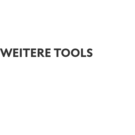
WEITERE TOOLS
Produktleitfaden
Han