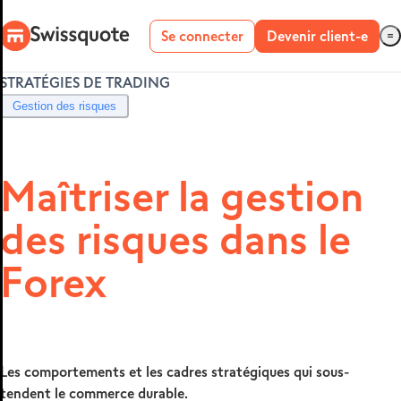
Se connecter
Devenir client-e
STRATÉGIES DE TRADING
Compte réel
Gestion des risques
Compte démo
Maîtriser la gestion
des risques dans le
METATRADER 4
ET 5
Forex
Les comportements et les cadres stratégiques qui sous-
tendent le commerce durable.
MetaTrader 4