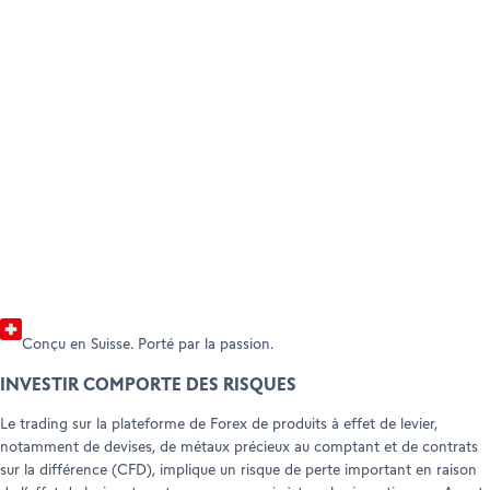
DEVENIR CLIENT
AMBASSADEURS
Ouvrir votre compte
AIDE ET ASSISTANCE TECHNIQUE
Parrainer un-e ami-e (Trading)
Consulter tous nos tarifs
Fra
Parrainer un-e ami-e (Forex)
Help Center
Customer Care
Découvrir
Déco
Documents et informations juridiques
Conçu en Suisse. Porté par la passion.
INVESTIR COMPORTE DES RISQUES
Le trading sur la plateforme de Forex de produits à effet de levier,
notamment de devises, de métaux précieux au comptant et de contrats
sur la différence (CFD), implique un risque de perte important en raison