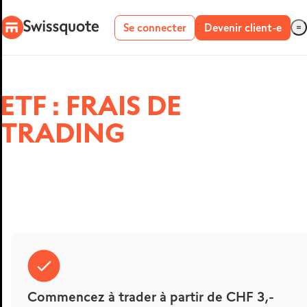
Se connecter
Devenir client-e
Compte réel
ETF : FRAIS DE
Compte démo
TRADING
METATRADER 4
ET 5
Commencez à trader à partir de CHF 3,-
MetaTrader 4