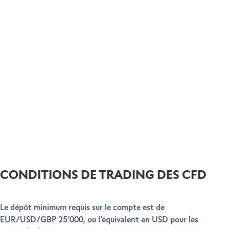
Couvrez vos positions en tradant les taux d’intérêt à long
terme avec des CFD sur obligations d’État (USBDN,
BUND, LGILT).
CONDITIONS DE TRADING DES CFD
Le dépôt minimum requis sur le compte est de
EUR/USD/GBP 25’000, ou l’équivalent en USD pour les