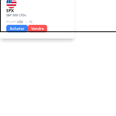
Smart Portfolios
TSLAc
AAPL
SPX
Tesla CFDs
Apple CFDs
S&P 500 CFDs
--.--
--.--
--.--
-- %
-- %
-- %
USD
USD
USD
Acheter
Acheter
Acheter
Vendre
Vendre
Vendre