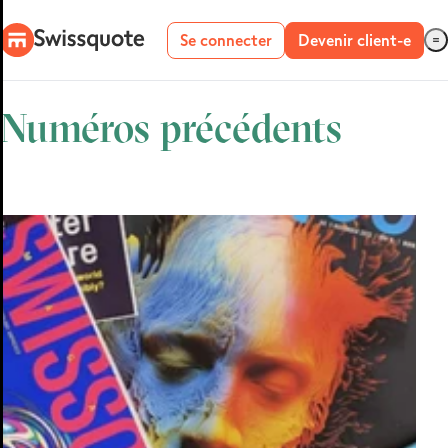
Se connecter
Devenir client-e
Numéros précédents
Plateformes Forex
SMART
PORTFOLIOS