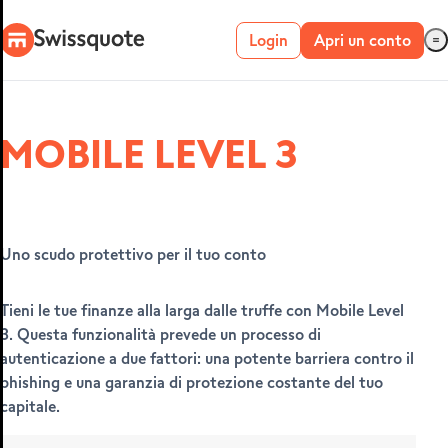
Login
Apri un conto
Conto live
MOBILE LEVEL 3
Conto demo
METATRADER 4 E
Uno scudo protettivo per il tuo conto
5
Tieni le tue finanze alla larga dalle truffe con Mobile Level
3. Questa funzionalità prevede un processo di
autenticazione a due fattori: una potente barriera contro il
phishing e una garanzia di protezione costante del tuo
capitale.
MetaTrader 4