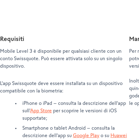
Requisiti
Man
Mobile Level 3 è disponibile per qualsiasi cliente con un
Per 
conto Swissquote. Può essere attivata solo su un singolo
potr
dispositivo.
vers
Inol
L'app Swissquote deve essere installata su un dispositivo
quin
compatibile con la biometria:
gode
iPhone o iPad – consulta la descrizione dell'app
le o
sull'
App Store
per scoprire le versioni di iOS
supportate;
Smartphone o tablet Android – consulta la
descrizione dell'app su
Google Play
o su
Huawei