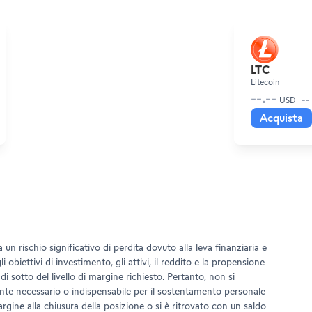
LTC
SOL
Litecoin
Solana
--.--
--
USD
--.--
-- %
USD
Acquista
Acquista
Vendi
un rischio significativo di perdita dovuto alla leva finanziaria e
 obiettivi di investimento, gli attivi, il reddito e la propensione
i sotto del livello di margine richiesto. Pertanto, non si
ente necessario o indispensabile per il sostentamento personale
argine alla chiusura della posizione o si è ritrovato con un saldo