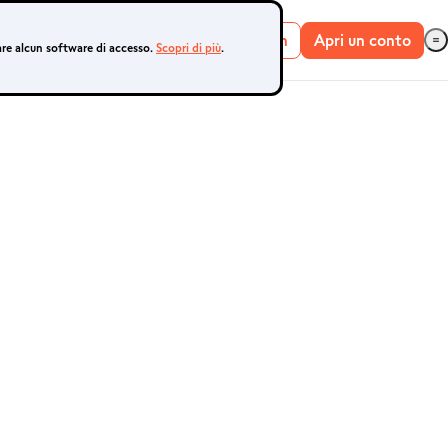
Login
Apri un conto
are alcun software di accesso.
Scopri di più
.
Conto live
Conto demo
METATRADER 4 E
5
MetaTrader 4