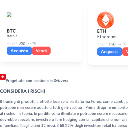
DIVENTA CLIENTE
AMBASCIATORI
Apri un conto
SUPPORTO E ASSISTENZA
Invita chi ami (Trading)
BTC
ETH
Invita chi ami (Forex)
Help Center
Bitcoin
Ethereum
Customer Care
--.--
--.--
-- %
USD
-- %
USD
Documenti e informazioni legali
Acquista
Vendi
Acquista
Progettato con passione in Svizzera
CONSIDERA I RISCHI
Il trading di prodotti a effetto leva sulla piattaforma Forex, come cambi, p
potrebbe non essere adatto a tutti gli investitori. Prima di aprire un conto 
al rischio. In teoria, le perdite sono illimitate e potrebbe essere necessari
dovrebbe speculare, investire o fare hedging con un capitale che non ci s
o familiare. Negli ultimi 12 mesi, il 68.22% degli investitori retail ha per