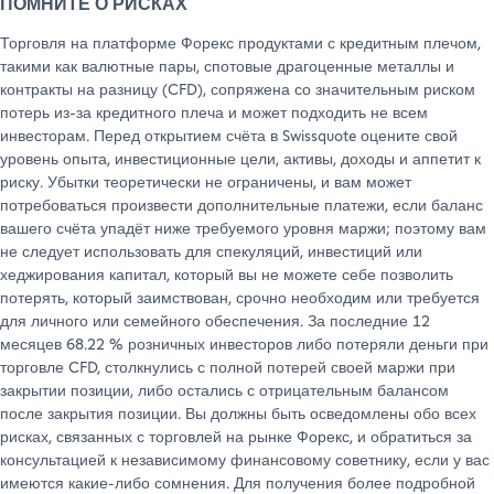
ПОМНИТЕ О РИСКАХ
15.09.2025
✓
✓
☓
23.09.2025
✓
✓
✓
✓
✓
✓
Торговля на платформе Форекс продуктами с кредитным плечом,
01.09.2025
✓
✓
✓
✓
✓
13.10.2025
✓
✓
07.10.2025
✓
✓
такими как валютные пары, спотовые драгоценные металлы и
контракты на разницу (CFD), сопряжена со значительным риском
23.09.2025
✓
✓
☓
01.10.2025
✓
✓
✓
✓
✓
✓
потерь из-за кредитного плеча и может подходить не всем
15.09.2025
✓
✓
✓
✓
✓
20.10.2025
✓
✓
13.10.2025
✓
☓
инвесторам. Перед открытием счёта в Swissquote оцените свой
уровень опыта, инвестиционные цели, активы, доходы и аппетит к
01.10.2025
✓
☓
✓
07.10.2025
✓
✓
✓
✓
✓
✓
риску. Убытки теоретически не ограничены, и вам может
23.09.2025
✓
✓
✓
✓
✓
29.10.2025
✓
✓
20.10.2025
✓
✓
потребоваться произвести дополнительные платежи, если баланс
вашего счёта упадёт ниже требуемого уровня маржи; поэтому вам
07.10.2025
✓
☓
✓
13.10.2025
✓
✓
✓
✓
✓
✓
не следует использовать для спекуляций, инвестиций или
01.10.2025
✓
✓
✓
✓
✓
03.11.2025
✓
✓
29.10.2025
✓
✓
хеджирования капитал, который вы не можете себе позволить
потерять, который заимствован, срочно необходим или требуется
13.10.2025
✓
✓
☓
20.10.2025
✓
✓
✓
✓
✓
✓
для личного или семейного обеспечения. За последние 12
07.10.2025
✓
✓
✓
✓
✓
24.11.2025
✓
✓
03.11.2025
✓
✓
месяцев 68.22 % розничных инвесторов либо потеряли деньги при
торговле CFD, столкнулись с полной потерей своей маржи при
20.10.2025
☓
✓
✓
29.10.2025
✓
✓
✓
✓
✓
✓
закрытии позиции, либо остались с отрицательным балансом
13.10.2025
✓
✓
✓
✓
✓
27.11.2025
✓
✓
24.11.2025
✓
✓
после закрытия позиции. Вы должны быть осведомлены обо всех
рисках, связанных с торговлей на рынке Форекс, и обратиться за
29.10.2025
✓
☓
✓
03.11.2025
✓
✓
✓
✓
✓
✓
консультацией к независимому финансовому советнику, если у вас
20.10.2025
✓
✓
✓
✓
✓
24.12.2025
☓
!*
27.11.2025
☓
✓
имеются какие-либо сомнения. Для получения более подробной