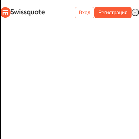
Вход
Регистрация
Реальный счёт
Демо-счёт
METATRADER 4 И
5
MetaTrader 4