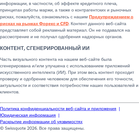
информации, в частности, об эффекте кредитного плеча,
03.11.2025
✓
✓
☓
24.11.2025
✓
✓
✓
✓
✓
✓
принципах работы маржи, а также о контрагентских и рыночных
29.10.2025
✓
✓
✓
✓
✓
25.12.2025
☓
☓
24.12.2025
!
!
Предупреждением о
рисках, пожалуйста, ознакомьтесь с нашим
рисках на рынках Форекс и CFD
. Контент данного веб-сайта
24.11.2025
✓
✓
☓
27.11.2025
✓
✓
✓
✓
✓
✓
03.11.2025
✓
✓
✓
✓
✓
представляет собой рекламный материал. Он не подавался на
26.12.2025
☓
☓
25.12.2025
☓
☓
рассмотрение и не получал одобрения надзорных органов.
27.11.2025
✓
✓
✓
КОНТЕНТ, СГЕНЕРИРОВАННЫЙ ИИ
24.12.2025
☓
☓
!
!
☓
!
24.11.2025
✓
✓
✓
✓
✓
29.12.2025
✓
✓
26.12.2025
✓
☓
Часть визуального контента на нашем веб-сайте была
24.12.2025
✓
✓
✓
сгенерирована и/или улучшена с использованием приложений
25.12.2025
☓
☓
☓
☓
☓
☓
27.11.2025
✓
✓
✓
✓
✓
30.12.2025
✓
✓
искусственного интеллекта (ИИ). При этом весь контент проходит
29.12.2025
✓
✓
проверку и одобрение человеком для обеспечения его точности,
25.12.2025
☓
☓
✓
актуальности и соответствия потребностям наших пользователей и
26.12.2025
☓
☓
☓
☓
☓
☓
24.12.2025
!
☓
!
!
!
31.12.2025
☓
!*
клиентов.
30.12.2025
✓
✓
26.12.2025
✓
☓
✓
29.12.2025
✓
✓
✓
✓
✓
✓
25.12.2025
☓
☓
☓
☓
☓
Политика конфиденциальности веб-сайта и приложения
01.01.2026
☓
☓
31.12.2025
✓
✓
Юридическая информация
Раскрытие информации об уязвимостях
29.12.2025
✓
✓
✓
30.12.2025
✓
✓
✓
✓
✓
✓
26.12.2025
☓
☓
✓
☓
☓
© Swissquote 2026. Все права защищены.
02.01.2026
☓
✓
01.01.2026
☓
☓