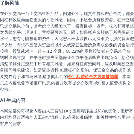
了解风险
在外汇交易平台上交易杠杆产品，例如外汇，现货金属和差价合约，都会
因杠杆效应而面临重大的亏损风险，因而并不适合所有投资者。在开立瑞
讯之交易帐户前，请考虑个人经验水平、投资目标、资产、收入和可承担
之风险水平。理论上，亏损是可以无上限，如果帐户余额低于所需保证金
水平，您有可能被追加资金，因此您不应该以自己无法承受亏损的资金进
行交易，即您不应借入资金或以个人或家庭生活所急需或必要的资金进行
投机、投资或对冲。过去 12 个月，68.22%的零售投资者在交易差价合
约时出现亏损、在平仓时损失全部保证金或平仓后帐户出现负值。您必须
清楚了解外汇交易中所有相关风险，如果有任何疑问时，应及时向独立财
务顾问寻求建议。如需更多资料,包括杠杆的影响、保证金交易的操作以
外汇和差价合约风险披揭露
及交易对手和市场风险,请参阅我们的
。本网
页之内容包含市场推广讯息,内容并没有提交亦没有得到相关监管机构之
批核。
AI 生成内容
本网站部分可视化内容由人工智能 (AI) 应用程序生成和/或优化，但所有
内容均经过严格的人工审批流程，以确保其准确性、相关性并符合用户与
客户的需求。