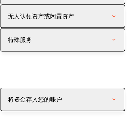
请注意
：即期德国 40 指数是一个全收益指数，意味
如果在 6 个月或更长时间内您未持有未平仓头寸并
德国
73.625
100
着该指数会自动调整股息。
无人认领资产或闲置资产
且未在您的帐户上进行交易，则将收取闲置费。
闲置费最多为 10 个单位的基础货币*（与您拥有的
西班牙
85
100
重新建立联系的初始步骤
100 瑞士法郎
账户数量无关）或等于您的剩余余额。
特殊服务
对于瑞士客户，收取 200 瑞士法
闲置费将按月扣除，直到您恢复交易活动、关闭您
法国
85
100
郎
的帐户或您的帐户余额减少到零为止。（收取闲置
基础研究
额外邮寄头寸报表
25 瑞士法郎
对于境外客户，收取 300 瑞士法
费可能会将您的余额减少到零，但不会使余额变为
郎
英国
100
100
负数。）
150 瑞士法郎/小时
固定价格 100 瑞士法郎 + 10 瑞士
高级研究
最低 300 瑞士法郎
税务报表/损益表
法郎境外运费
闲置费仅适用于零售客户。以下客户免收此费用：
另加第三方费用
冰岛
100
100
向 SIX SIS AG 发出的通
中介经纪商
50 瑞士法郎
银行确认函
100 瑞士法郎
将资金存入您的账户
知
资金管理人
以色列
75
100
无人认领资产和闲置资产
机构客户
每个账户 150 瑞士法郎/年
邮寄银行对账单
每月 10 瑞士法郎
存入
的管理
取款
处理时间
企业客户
资金
马恩岛
100
100
价格不含增值税。
居住在国外的非私人客户
每年 300 瑞士法郎