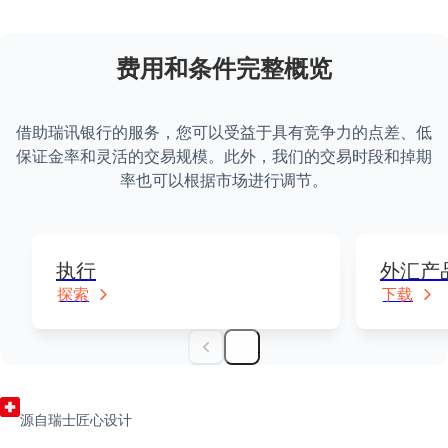
*适用于瑞士法郎、美元、欧元或英镑账户 – 对于其
的处理费用*
取决于币种
有关
无人认领资产
的更多信息。
他货币，将收取与 10 瑞士法郎等值的费用
电汇*
-
最多 1 个工作日
卢森堡
85
100
咨询我们的
付款手续费
*居住在国外的非私人客户：包括所有非自然人的法律形式，特别是
费用和条件完整概览
商业企业等商业性法律形式，以及商业性独资企业、合作社、基金
* 第三方手续费可能适用
会、协会、实体、信托实体等。例外情况除外。
荷兰
85
100
借助瑞讯银行的服务，您可以受益于具有竞争力的点差、低
保证金率和灵活的交易规模。此外，我们的交易时段和掉期
泽西岛
100
100
成为客户
率也可以根据市场进行调节。
成为合作伙伴
开设账户
推荐朋友（外汇）
开曼群岛
100
100
帮助 & 支持
外汇合作伙伴
帮助中心
执行
外汇产
客户服务
美国
55
100
探索
下载
法律信息和文件
源自瑞士匠心设计