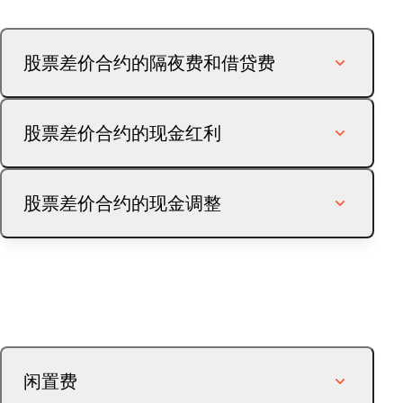
股票差价合约的隔夜费和借贷费
在同一天内完成差价合约的开仓和平仓，即可免收
股票差价合约的现金红利
隔夜费。但是，如果您隔夜持有差价合约头寸，您
的差价合约头寸将被记入贷方或借方，因为您的头
寸从一天到另一天保持开仓。最后，在隔夜持有差
股票差价合约可能会受到股息调整的影响，对于多
价合约空头头寸时，将收取借贷费用。
股票差价合约的现金调整
头头寸，股息调整会记入客户的账户，对于空头头
寸，股息调整会从客户的账户中扣除。股息在执行
日入账，并在第二天支付。下表显示了客户在缴纳
当属于现货股票指数的任何基础股票除息时，将对
预扣税款后收到的最终红利比例。
现货股票指数进行价格调整以反映该股息。现货股
票指数中适用股息的加权比例将在除息日作为您账
国家/地
收到多头头寸的客户百分
支付空头头寸的客户百分
户上的现金调整项记入（多头头寸）或扣除（空头
区
比
比
头寸），以反映除息日的市场价格走势。只有在除
息日隔夜持有的未平仓合约才会受到股息现金调整
闲置费
瑞士
65
100
的影响。