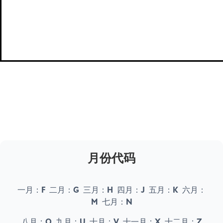
Meta Trader 5
股票指数
大
远期交易到期日
远期
探索
探索
月份代码
一月：
F
二月：
G
三月：
H
四月：
J
五月：
K
六月：
M
七月：
N
八月：
Q
九月：
U
十月：
V
十一月：
X
十二月：
Z