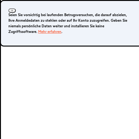
Anmelden
Ihr Konto eröffnen
Seien Sie vorsichtig bei laufenden Betrugsversuchen, die darauf abzielen,
Ihre Anmeldedaten zu stehlen oder auf Ihr Konto zuzugreifen. Geben Sie
niemals persönliche Daten weiter und installieren Sie keine
Zugriffssoftware.
Mehr erfahren
.
Live-Konto
Demo-Konto
METATRADER 4 &
5
MetaTrader 4