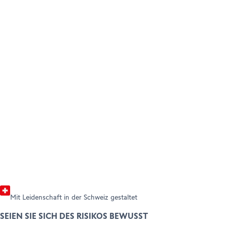
LOSLEGEN
AMBASSADORS
Ihr Konto eröffnen
HILFE & SUPPORT
Weiterempfehlen (Handel)
Weiterempfehlen (Forex)
Help Center
Customer Care
Rechtliche Hinweise & Dokumente
Mit Leidenschaft in der Schweiz gestaltet
SEIEN SIE SICH DES RISIKOS BEWUSST