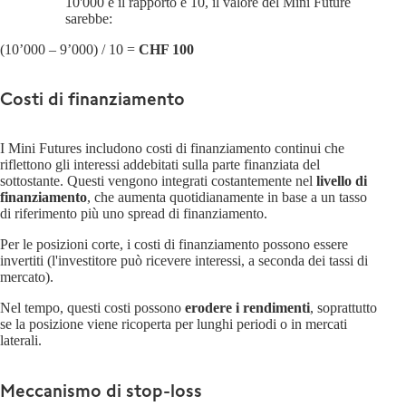
10'000 e il rapporto è 10, il valore del Mini Future
sarebbe:
(10’000 – 9’000) / 10 =
CHF 100
Costi di finanziamento
I Mini Futures includono costi di finanziamento continui che
riflettono gli interessi addebitati sulla parte finanziata del
sottostante. Questi vengono integrati costantemente nel
livello di
finanziamento
, che aumenta quotidianamente in base a un tasso
di riferimento più uno spread di finanziamento.
Per le posizioni corte, i costi di finanziamento possono essere
invertiti (l'investitore può ricevere interessi, a seconda dei tassi di
mercato).
Nel tempo, questi costi possono
erodere i rendimenti
, soprattutto
se la posizione viene ricoperta per lunghi periodi o in mercati
laterali.
Meccanismo di stop-loss