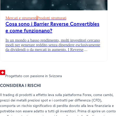
DIVENTA CLIENTE
Mercati e strumenti
Prodotti strutturati
AMBASCIATORI
Apri un conto
Cosa sono i Barrier Reverse Convertibles
SUPPORTO E ASSISTENZA
Invita chi ami (Trading)
e come funzionano?
Invita chi ami (Forex)
Help Center
Customer Care
In un mondo a basso rendimento, molti investitori cercano
Documenti e informazioni legali
modi per generare reddito senza dipendere esclusivamente
da dividendi o da mercati in aumento. I Reverse
Convertible con barriera sono una soluzione. Questi
prodotti strutturati possono offrire cedole interessanti, ma
comportano dei compromessi che devi comprendere.
Progettato con passione in Svizzera
CONSIDERA I RISCHI
Il trading di prodotti a effetto leva sulla piattaforma Forex, come cambi,
prezzi dei metalli preziosi spot e i contratti per differenza (CFD),
comporta un rischio significativo di perdita dovuto alla leva finanziaria e
potrebbe non essere adatto a tutti gli investitori. Prima di aprire un conto