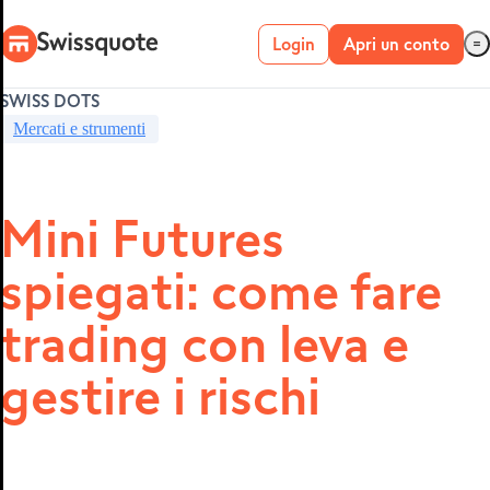
Login
Apri un conto
SWISS DOTS
Conto live
Mercati e strumenti
Conto demo
Mini Futures
spiegati: come fare
METATRADER 4 E
5
trading con leva e
gestire i rischi
MetaTrader 4