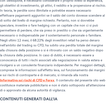
con Swissquote, è necessario considerare il proprio livello di esperienza,
gli obiettivi di investimento, gli attivi, il reddito e la propensione al rischio.
In teoria, le perdite sono illimitate e potrebbe essere necessario
effettuare pagamenti aggiuntivi se il saldo del conto dovesse scendere al
di sotto del livello di margine richiesto. Pertanto, non si dovrebbe
speculare, investire o fare hedging con un capitale che non ci si può
permettere di perdere, che sia preso in prestito o che sia urgentemente
necessario o indispensabile per il sostentamento personale o familiare.
Negli ultimi 12 mesi, il 68.22% degli investitori retail ha perso denaro
nell'ambito del trading su CFD, ha subito una perdita totale del margine
alla chiusura della posizione o si è ritrovato con un saldo negativo dopo
la chiusura della posizione. In caso di dubbi, è necessario essere a
conoscenza di tutti i rischi associati alla negoziazione in valuta estera e
rivolgersi a un consulente finanziario indipendente. Per maggiori dettagli,
comprese le informazioni sull'effetto leva, sul funzionamento dei margini
e sui rischi di controparte e di mercato, si rimanda alla nostra
Informativa sui rischi di CFD e Forex
. Il contenuto del presente sito web
costituisce materiale pubblicitario e non è stato sottoposto all'attenzione
di o approvato da alcuna autorità di vigilanza.
CONTENUTI GENERATI DALL’IA