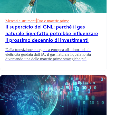
Mercati e strumenti
Oro e materie prime
Il superciclo del GNL: perché il gas
naturale liquefatto potrebbe influenzare
il prossimo decennio di investimenti
Dalla transizione energetica europea alla domanda di
elettricità guidata dall'IA, il gas naturale liquefatto sta
diventando una delle materie prime strategiche più
importanti al mondo. Ecco perché gli investitori stanno
prestando attenzione.