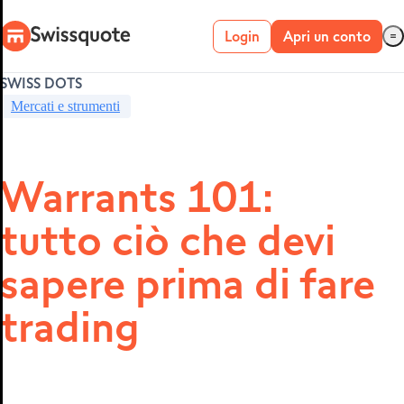
Login
Apri un conto
SWISS DOTS
Conto live
Mercati e strumenti
Conto demo
Warrants 101:
tutto ciò che devi
METATRADER 4 E
5
sapere prima di fare
trading
MetaTrader 4