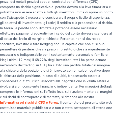
prezzi dei metalli preziosi spot e i contratti per differenza (CFD),
comporta un rischio significativo di perdita dovuto alla leva finanziaria e
potrebbe non essere adatto a tutti gli investitori. Prima di aprire un conto
con Swissquote, è necessario considerare il proprio livello di esperienza,
gli obiettivi di investimento, gli attivi, il reddito e la propensione al rischio.
In teoria, le perdite sono illimitate e potrebbe essere necessario
effettuare pagamenti aggiuntivi se il saldo del conto dovesse scendere al
di sotto del livello di margine richiesto. Pertanto, non si dovrebbe
speculare, investire o fare hedging con un capitale che non ci si può
permettere di perdere, che sia preso in prestito o che sia urgentemente
necessario o indispensabile per il sostentamento personale o familiare.
Negli ultimi 12 mesi, il 68.22% degli investitori retail ha perso denaro
nell'ambito del trading su CFD, ha subito una perdita totale del margine
alla chiusura della posizione o si è ritrovato con un saldo negativo dopo
la chiusura della posizione. In caso di dubbi, è necessario essere a
conoscenza di tutti i rischi associati alla negoziazione in valuta estera e
rivolgersi a un consulente finanziario indipendente. Per maggiori dettagli,
comprese le informazioni sull'effetto leva, sul funzionamento dei margini
e sui rischi di controparte e di mercato, si rimanda alla nostra
Informativa sui rischi di CFD e Forex
. Il contenuto del presente sito web
costituisce materiale pubblicitario e non è stato sottoposto all'attenzione