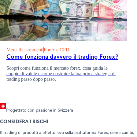
DIVENTA CLIENTE
AMBASCIATORI
Apri un conto
Mercati e strumenti
Forex e CFD
SUPPORTO E ASSISTENZA
Invita chi ami (Trading)
Come funziona davvero il trading Forex?
Invita chi ami (Forex)
Help Center
Customer Care
Scopri come funziona il mercato forex, cosa guida le
Documenti e informazioni legali
coppie di valute e come costruire la tua prima strategia di
trading passo dopo passo.
Progettato con passione in Svizzera
CONSIDERA I RISCHI
Il trading di prodotti a effetto leva sulla piattaforma Forex, come cambi,