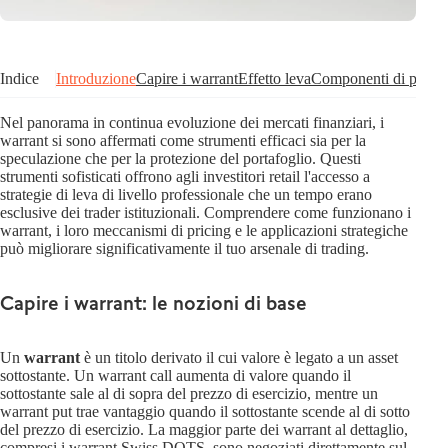
Indice
Introduzione
Capire i warrant
Effetto leva
Componenti di prezz
Nel panorama in continua evoluzione dei mercati finanziari, i
warrant si sono affermati come strumenti efficaci sia per la
speculazione che per la protezione del portafoglio. Questi
strumenti sofisticati offrono agli investitori retail l'accesso a
strategie di leva di livello professionale che un tempo erano
esclusive dei trader istituzionali. Comprendere come funzionano i
warrant, i loro meccanismi di pricing e le applicazioni strategiche
può migliorare significativamente il tuo arsenale di trading.
Capire i warrant: le nozioni di base
Un
warrant
è un titolo derivato il cui valore è legato a un asset
sottostante. Un warrant call aumenta di valore quando il
sottostante sale al di sopra del prezzo di esercizio, mentre un
warrant put trae vantaggio quando il sottostante scende al di sotto
del prezzo di esercizio. La maggior parte dei warrant al dettaglio,
compresi i warrant Swiss DOTS, sono negoziati direttamente sul