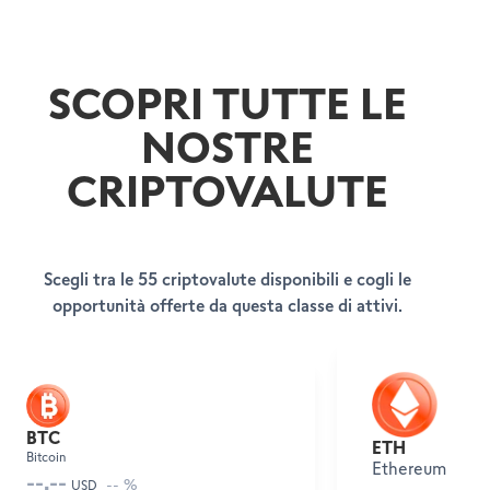
SCOPRI TUTTE LE
NOSTRE
CRIPTOVALUTE
Scegli tra le 55 criptovalute disponibili e cogli le
opportunità offerte da questa classe di attivi.
DIVENTA CLIENTE
AMBASCIATORI
Apri un conto
SUPPORTO E ASSISTENZA
Invita chi ami (Trading)
BTC
ETH
Invita chi ami (Forex)
Bitcoin
Help Center
Ethereum
--.--
Customer Care
-- %
USD