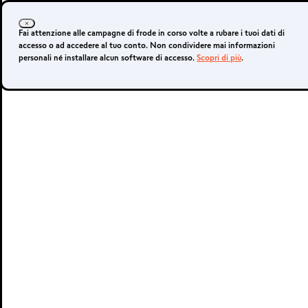
Login
Apri un conto
Fai attenzione alle campagne di frode in corso volte a rubare i tuoi dati di
accesso o ad accedere al tuo conto. Non condividere mai informazioni
personali né installare alcun software di accesso.
Scopri di più
.
Conto live
Conto demo
METATRADER 4 E
5
MetaTrader 4