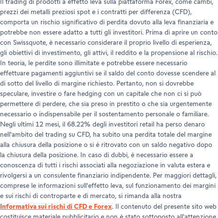
Il trading di prodotti a effetto leva sulla piattaforma Forex, come cambi,
prezzi dei metalli preziosi spot e i contratti per differenza (CFD),
comporta un rischio significativo di perdita dovuto alla leva finanziaria e
potrebbe non essere adatto a tutti gli investitori. Prima di aprire un conto
con Swissquote, è necessario considerare il proprio livello di esperienza,
gli obiettivi di investimento, gli attivi, il reddito e la propensione al rischio.
In teoria, le perdite sono illimitate e potrebbe essere necessario
effettuare pagamenti aggiuntivi se il saldo del conto dovesse scendere al
di sotto del livello di margine richiesto. Pertanto, non si dovrebbe
speculare, investire o fare hedging con un capitale che non ci si può
permettere di perdere, che sia preso in prestito o che sia urgentemente
necessario o indispensabile per il sostentamento personale o familiare.
Negli ultimi 12 mesi, il 68.22% degli investitori retail ha perso denaro
nell'ambito del trading su CFD, ha subito una perdita totale del margine
alla chiusura della posizione o si è ritrovato con un saldo negativo dopo
la chiusura della posizione. In caso di dubbi, è necessario essere a
conoscenza di tutti i rischi associati alla negoziazione in valuta estera e
rivolgersi a un consulente finanziario indipendente. Per maggiori dettagli,
comprese le informazioni sull'effetto leva, sul funzionamento dei margini
e sui rischi di controparte e di mercato, si rimanda alla nostra
Informativa sui rischi di CFD e Forex
. Il contenuto del presente sito web
costituisce materiale pubblicitario e non è stato sottoposto all'attenzione