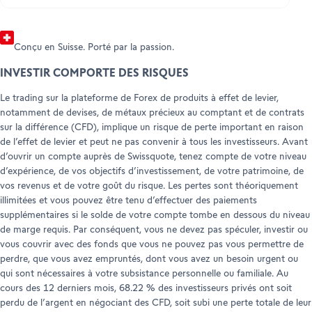
crypto-monnaies, vous avez probablement remarqué
quelque chose : les prix peuvent atteindre des sommets
vertigineux un jour et plonger le lendemain.
Conçu en Suisse. Porté par la passion.
INVESTIR COMPORTE DES RISQUES
Le trading sur la plateforme de Forex de produits à effet de levier,
notamment de devises, de métaux précieux au comptant et de contrats
sur la différence (CFD), implique un risque de perte important en raison
de l’effet de levier et peut ne pas convenir à tous les investisseurs. Avant
d’ouvrir un compte auprès de Swissquote, tenez compte de votre niveau
d’expérience, de vos objectifs d’investissement, de votre patrimoine, de
vos revenus et de votre goût du risque. Les pertes sont théoriquement
illimitées et vous pouvez être tenu d’effectuer des paiements
supplémentaires si le solde de votre compte tombe en dessous du niveau
de marge requis. Par conséquent, vous ne devez pas spéculer, investir ou
vous couvrir avec des fonds que vous ne pouvez pas vous permettre de
perdre, que vous avez empruntés, dont vous avez un besoin urgent ou
qui sont nécessaires à votre subsistance personnelle ou familiale. Au
cours des 12 derniers mois, 68.22 % des investisseurs privés ont soit
perdu de l’argent en négociant des CFD, soit subi une perte totale de leur