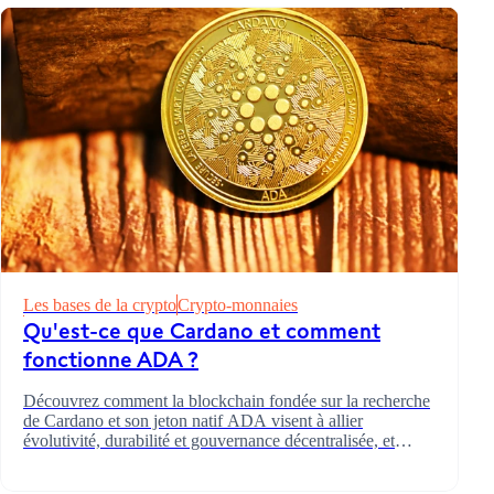
Les bases de la crypto
Crypto-monnaies
Les bases de la crypto
Qu'est-ce que Cardano et comment
fonctionne ADA ?
Découvrez comment la blockchain fondée sur la recherche
de Cardano et son jeton natif ADA visent à allier
évolutivité, durabilité et gouvernance décentralisée, et
comment le staking permet aux détenteurs de participer à la
croissance du réseau.