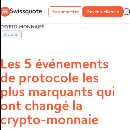
Se connecter
Devenir client-e
CRYPTO-MONNAIES
Compte réel
Altcoins
Compte démo
Les 5 événements
de protocole les
METATRADER 4
ET 5
plus marquants qui
ont changé la
crypto-monnaie
MetaTrader 4