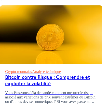
DEVENIR CLIENT
Crypto-monnaies
Analyse technique
AMBASSADEURS
Ouvrir votre compte
Indicateurs et oscillateurs
Les bases de la crypto
Bitcoin contre Risque : Comprendre et
AIDE ET ASSISTANCE TECHNIQUE
Parrainer un-e ami-e (Trading)
exploiter la volatilité
Parrainer un-e ami-e (Forex)
Help Center
Customer Care
Vous êtes-vous déjà demandé comment mesurer le risque
Documents et informations juridiques
associé aux variations de prix souvent extrêmes du Bitcoin
ou d'autres devises numériques ? Si vous avez passé ne
serait-ce qu'un peu de temps à suivre les marchés des