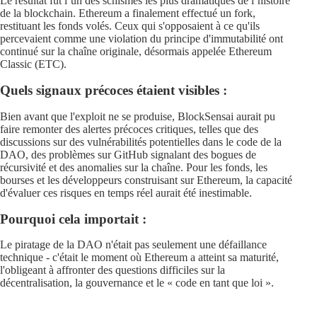
Le résultat fut l’un des schismes les plus dramatiques de l’histoire
de la blockchain. Ethereum a finalement effectué un fork,
restituant les fonds volés. Ceux qui s'opposaient à ce qu'ils
percevaient comme une violation du principe d'immutabilité ont
continué sur la chaîne originale, désormais appelée Ethereum
Classic (ETC).
Quels signaux précoces étaient visibles :
Bien avant que l'exploit ne se produise, BlockSensai aurait pu
faire remonter des alertes précoces critiques, telles que des
discussions sur des vulnérabilités potentielles dans le code de la
DAO, des problèmes sur GitHub signalant des bogues de
récursivité et des anomalies sur la chaîne. Pour les fonds, les
bourses et les développeurs construisant sur Ethereum, la capacité
d'évaluer ces risques en temps réel aurait été inestimable.
Pourquoi cela importait :
Le piratage de la DAO n'était pas seulement une défaillance
technique - c'était le moment où Ethereum a atteint sa maturité,
l'obligeant à affronter des questions difficiles sur la
décentralisation, la gouvernance et le « code en tant que loi ».