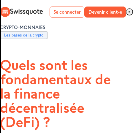
Se connecter
Devenir client-e
CRYPTO-MONNAIES
Compte réel
Les bases de la crypto
Compte démo
Quels sont les
fondamentaux de
METATRADER 4
ET 5
la finance
décentralisée
(DeFi) ?
MetaTrader 4