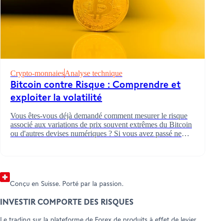
DEVENIR CLIENT
Crypto-monnaies
Analyse technique
AMBASSADEURS
Ouvrir votre compte
Indicateurs et oscillateurs
Les bases de la crypto
Bitcoin contre Risque : Comprendre et
AIDE ET ASSISTANCE TECHNIQUE
Parrainer un-e ami-e (Trading)
exploiter la volatilité
Parrainer un-e ami-e (Forex)
Help Center
Customer Care
Vous êtes-vous déjà demandé comment mesurer le risque
Documents et informations juridiques
associé aux variations de prix souvent extrêmes du Bitcoin
ou d'autres devises numériques ? Si vous avez passé ne
serait-ce qu'un peu de temps à suivre les marchés des
crypto-monnaies, vous avez probablement remarqué
quelque chose : les prix peuvent atteindre des sommets
vertigineux un jour et plonger le lendemain.
Conçu en Suisse. Porté par la passion.
INVESTIR COMPORTE DES RISQUES
Le trading sur la plateforme de Forex de produits à effet de levier,