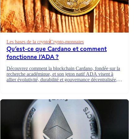
Les bases de la crypto
Crypto-monnaies
Les bases de la crypto
Qu’est-ce que Cardano et comment
fonctionne l’ADA ?
Découvrez comment la blockchain Cardano, fondée sur la
recherche académique, et son jeton natif ADA visent à
allier évolutivité, durabilité et gouvernance décentralisée, et
comment le staking permet aux détenteurs de contribuer à
la croissance du réseau.