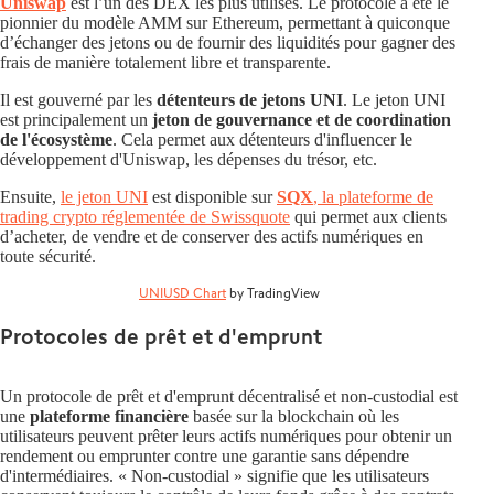
Uniswap
est l’un des DEX les plus utilisés. Le protocole a été le
pionnier du modèle AMM sur Ethereum, permettant à quiconque
d’échanger des jetons ou de fournir des liquidités pour gagner des
frais de manière totalement libre et transparente.
Il est gouverné par les
détenteurs de jetons UNI
. Le jeton UNI
est principalement un
jeton de gouvernance et de coordination
de l'écosystème
. Cela permet aux détenteurs d'influencer le
développement d'Uniswap, les dépenses du trésor, etc.
Ensuite,
le jeton UNI
est disponible sur
SQX
, la plateforme de
trading crypto réglementée de Swissquote
qui permet aux clients
d’acheter, de vendre et de conserver des actifs numériques en
toute sécurité.
UNIUSD Chart
by TradingView
Protocoles de prêt et d'emprunt
Un protocole de prêt et d'emprunt décentralisé et non-custodial est
une
plateforme financière
basée sur la blockchain où les
utilisateurs peuvent prêter leurs actifs numériques pour obtenir un
rendement ou emprunter contre une garantie sans dépendre
d'intermédiaires. « Non-custodial » signifie que les utilisateurs