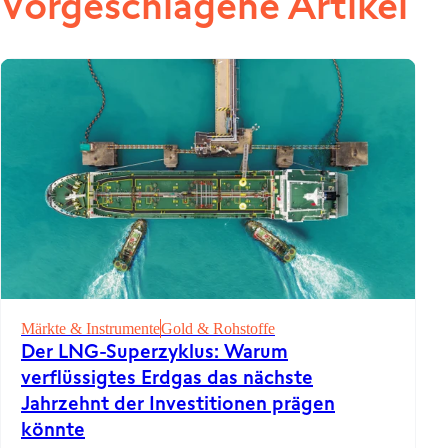
Vorgeschlagene Artikel
Märkte & Instrumente
Gold & Rohstoffe
Der LNG-Superzyklus: Warum
verflüssigtes Erdgas das nächste
Jahrzehnt der Investitionen prägen
könnte