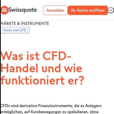
Anmelden
Ihr Konto eröffnen
MÄRKTE & INSTRUMENTE
Live-Konto
Forex und CFD
Demo-Konto
Was ist CFD-
Handel und wie
METATRADER 4 &
5
funktioniert er?
CFDs sind derivative Finanzinstrumente, die es Anlegern
ermöglichen, auf Kursbewegungen zu spekulieren, ohne
MetaTrader 4