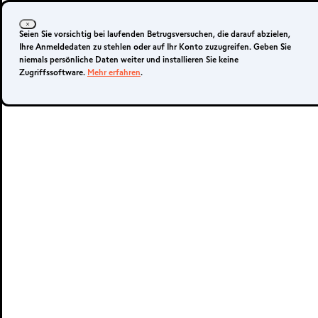
Anmelden
Ihr Konto eröffnen
Seien Sie vorsichtig bei laufenden Betrugsversuchen, die darauf abzielen,
Ihre Anmeldedaten zu stehlen oder auf Ihr Konto zuzugreifen. Geben Sie
niemals persönliche Daten weiter und installieren Sie keine
Zugriffssoftware.
Mehr erfahren
.
Live-Konto
Demo-Konto
METATRADER 4 &
5
MetaTrader 4