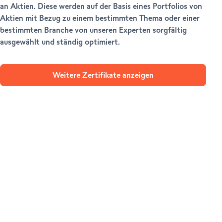
an Aktien. Diese werden auf der Basis eines Portfolios von
Aktien mit Bezug zu einem bestimmten Thema oder einer
bestimmten Branche von unseren Experten sorgfältig
ausgewählt und ständig optimiert.
Weitere Zertifikate anzeigen
LOSLEGEN
AMBASSADORS
Ihr Konto eröffnen
HILFE & SUPPORT
Weiterempfehlen (Handel)
Weiterempfehlen (Forex)
Help Center
Customer Care