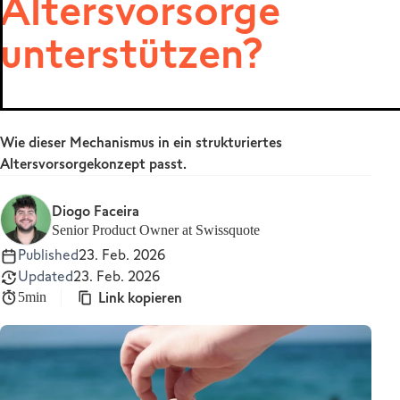
Altersvorsorge
MetaTrader 5
unterstützen?
Wie dieser Mechanismus in ein strukturiertes
Altersvorsorgekonzept passt.
Diogo Faceira
Senior Product Owner at Swissquote
Published
23. Feb. 2026
Updated
23. Feb. 2026
Link kopieren
5min