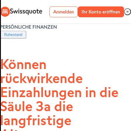
Anmelden
Ihr Konto eröffnen
PERSÖNLICHE FINANZEN
Live-Konto
Ruhestand
Demo-Konto
Können
rückwirkende
METATRADER 4 &
5
Einzahlungen in die
Säule 3a die
langfristige
MetaTrader 4