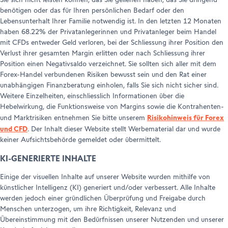
Sie sich nicht leisten können, das Sie geliehen haben, das Sie dringend
benötigen oder das für Ihren persönlichen Bedarf oder den
Lebensunterhalt Ihrer Familie notwendig ist. In den letzten 12 Monaten
haben 68.22% der Privatanlegerinnen und Privatanleger beim Handel
mit CFDs entweder Geld verloren, bei der Schliessung ihrer Position den
Verlust ihrer gesamten Margin erlitten oder nach Schliessung ihrer
Position einen Negativsaldo verzeichnet. Sie sollten sich aller mit dem
Forex-Handel verbundenen Risiken bewusst sein und den Rat einer
unabhängigen Finanzberatung einholen, falls Sie sich nicht sicher sind.
Weitere Einzelheiten, einschliesslich Informationen über die
Hebelwirkung, die Funktionsweise von Margins sowie die Kontrahenten-
Risikohinweis für Forex
und Marktrisiken entnehmen Sie bitte unserem
und CFD
. Der Inhalt dieser Website stellt Werbematerial dar und wurde
keiner Aufsichtsbehörde gemeldet oder übermittelt.
KI-GENERIERTE INHALTE
Einige der visuellen Inhalte auf unserer Website wurden mithilfe von
künstlicher Intelligenz (KI) generiert und/oder verbessert. Alle Inhalte
werden jedoch einer gründlichen Überprüfung und Freigabe durch
Menschen unterzogen, um ihre Richtigkeit, Relevanz und
Übereinstimmung mit den Bedürfnissen unserer Nutzenden und unserer