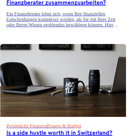
Finanzberater zusammenzuarbeiten?
Ein Finanzberater lohnt sich, wenn Ihre finanziellen
Entscheidungen komplexer werden, als Sie mit Ihrer Zeit
oder Ihrem Wissen problemlos bewältigen können. Hier
erfahren Sie, wie Sie es herausfinden und welche Fragen
Sie stellen sollten.
LOSLEGEN
AMBASSADORS
Ihr Konto eröffnen
Persönliche Finanzen
Sparen & Budget
HILFE & SUPPORT
Weiterempfehlen (Handel)
Is a side hustle worth it in Switzerland?
Weiterempfehlen (Forex)