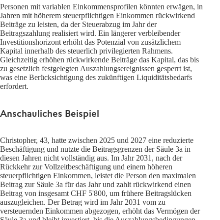
Personen mit variablen Einkommensprofilen könnten erwägen, in
Jahren mit höherem steuerpflichtigen Einkommen rückwirkend
Beiträge zu leisten, da der Steuerabzug im Jahr der
Beitragszahlung realisiert wird. Ein längerer verbleibender
Investitionshorizont erhöht das Potenzial von zusätzlichem
Kapital innerhalb des steuerlich privilegierten Rahmens.
Gleichzeitig erhöhen rückwirkende Beiträge das Kapital, das bis
zu gesetzlich festgelegten Auszahlungsereignissen gesperrt ist,
was eine Berücksichtigung des zukünftigen Liquiditätsbedarfs
erfordert.
Anschauliches Beispiel
Christopher, 43, hatte zwischen 2025 und 2027 eine reduzierte
Beschäftigung und nutzte die Beitragsgrenzen der Säule 3a in
diesen Jahren nicht vollständig aus. Im Jahr 2031, nach der
Rückkehr zur Vollzeitbeschäftigung und einem höheren
steuerpflichtigen Einkommen, leistet die Person den maximalen
Beitrag zur Säule 3a für das Jahr und zahlt rückwirkend einen
Beitrag von insgesamt CHF 5'800, um frühere Beitragslücken
auszugleichen. Der Betrag wird im Jahr 2031 vom zu
versteuernden Einkommen abgezogen, erhöht das Vermögen der
Säule 3a und bleibt investiert, bis die Auszahlungsbedingungen