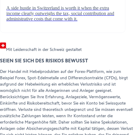
Help Center
Customer Care
A side hustle in Switzerland is worth it when the extra
Rechtliche Hinweise & Dokumente
income clearly outweighs the tax, social contribution and
administrative costs that come with it.
Mit Leidenschaft in der Schweiz gestaltet
SEIEN SIE SICH DES RISIKOS BEWUSST
Der Handel mit Hebelprodukten auf der Forex-Plattform, wie zum
Beispiel Forex, Spot-Edelmetalle und Differenzkontrakte (CFDs), birgt
aufgrund der Hebelwirkung ein erhebliches Verlustrisiko und ist
womöglich nicht für alle Anlegerinnen und Anleger geeignet.
Berücksichtigen Sie Ihre Erfahrung, Anlageziele, Vermögenswerte,
Einkünfte und Risikobereitschaft, bevor Sie ein Konto bei Swissquote
eröffnen. Verluste sind theoretisch unbegrenzt und Sie müssen eventuell
zusätzliche Zahlungen leisten, wenn Ihr Kontostand unter die
erforderliche Margenhöhe fällt. Daher sollten Sie keine Spekulationen,
Anlagen oder Absicherungsgeschäfte mit Kapital tätigen, dessen Verlust